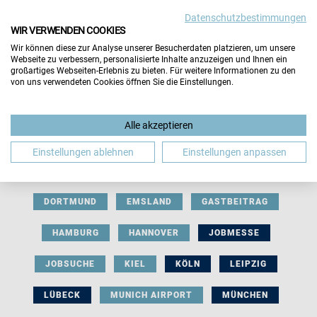
Datenschutzbestimmungen
WIR VERWENDEN COOKIES
Wir können diese zur Analyse unserer Besucherdaten platzieren, um unsere
Webseite zu verbessern, personalisierte Inhalte anzuzeigen und Ihnen ein
großartiges Webseiten-Erlebnis zu bieten. Für weitere Informationen zu den
von uns verwendeten Cookies öffnen Sie die Einstellungen.
AUSSTELLERBEITRAG
BERLIN
Alle akzeptieren
BERUFLICHE ORIENTIERUNG
BEWERBUNG
Einstellungen ablehnen
Einstellungen anpassen
BIELEFELD
BRAUNSCHWEIG
BREMEN
DORTMUND
EMSLAND
GASTBEITRAG
HAMBURG
HANNOVER
JOBMESSE
JOBSUCHE
KIEL
KÖLN
LEIPZIG
LÜBECK
MUNICH AIRPORT
MÜNCHEN