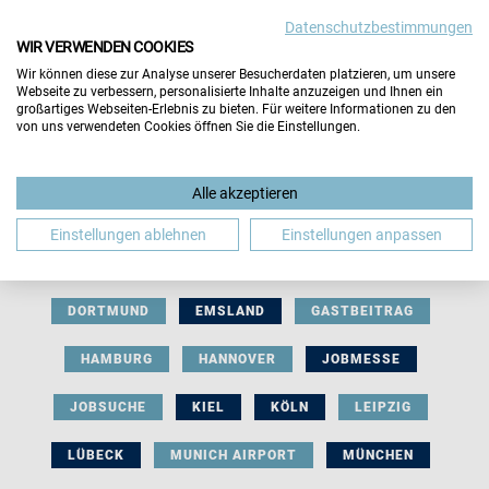
Datenschutzbestimmungen
WIR VERWENDEN COOKIES
Wir können diese zur Analyse unserer Besucherdaten platzieren, um unsere
Webseite zu verbessern, personalisierte Inhalte anzuzeigen und Ihnen ein
großartiges Webseiten-Erlebnis zu bieten. Für weitere Informationen zu den
von uns verwendeten Cookies öffnen Sie die Einstellungen.
AUSSTELLERBEITRAG
BERLIN
Alle akzeptieren
BERUFLICHE ORIENTIERUNG
BEWERBUNG
Einstellungen ablehnen
Einstellungen anpassen
BIELEFELD
BRAUNSCHWEIG
BREMEN
DORTMUND
EMSLAND
GASTBEITRAG
HAMBURG
HANNOVER
JOBMESSE
JOBSUCHE
KIEL
KÖLN
LEIPZIG
LÜBECK
MUNICH AIRPORT
MÜNCHEN