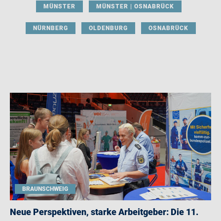
MÜNSTER
MÜNSTER | OSNABRÜCK
NÜRNBERG
OLDENBURG
OSNABRÜCK
BRAUNSCHWEIG
Neue Perspektiven, starke Arbeitgeber: Die 11.