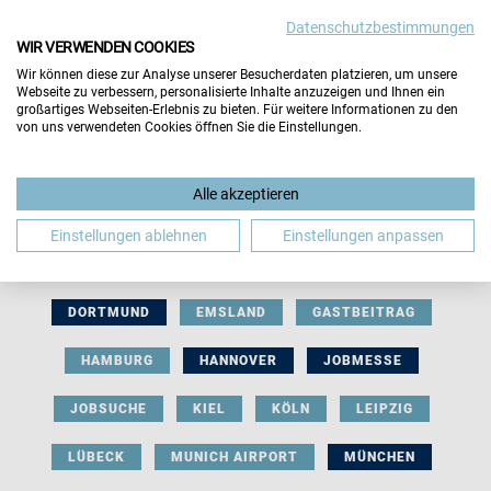
Datenschutzbestimmungen
WIR VERWENDEN COOKIES
Wir können diese zur Analyse unserer Besucherdaten platzieren, um unsere
Webseite zu verbessern, personalisierte Inhalte anzuzeigen und Ihnen ein
großartiges Webseiten-Erlebnis zu bieten. Für weitere Informationen zu den
von uns verwendeten Cookies öffnen Sie die Einstellungen.
AUSSTELLERBEITRAG
BERLIN
Alle akzeptieren
BERUFLICHE ORIENTIERUNG
BEWERBUNG
Einstellungen ablehnen
Einstellungen anpassen
BIELEFELD
BRAUNSCHWEIG
BREMEN
DORTMUND
EMSLAND
GASTBEITRAG
HAMBURG
HANNOVER
JOBMESSE
JOBSUCHE
KIEL
KÖLN
LEIPZIG
LÜBECK
MUNICH AIRPORT
MÜNCHEN