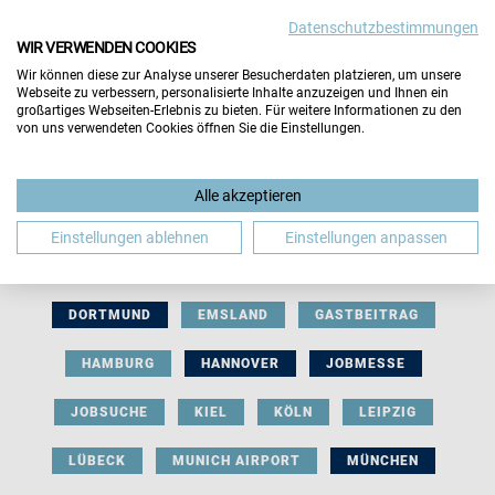
Datenschutzbestimmungen
WIR VERWENDEN COOKIES
Wir können diese zur Analyse unserer Besucherdaten platzieren, um unsere
Webseite zu verbessern, personalisierte Inhalte anzuzeigen und Ihnen ein
großartiges Webseiten-Erlebnis zu bieten. Für weitere Informationen zu den
von uns verwendeten Cookies öffnen Sie die Einstellungen.
AUSSTELLERBEITRAG
BERLIN
Alle akzeptieren
BERUFLICHE ORIENTIERUNG
BEWERBUNG
Einstellungen ablehnen
Einstellungen anpassen
BIELEFELD
BRAUNSCHWEIG
BREMEN
DORTMUND
EMSLAND
GASTBEITRAG
HAMBURG
HANNOVER
JOBMESSE
JOBSUCHE
KIEL
KÖLN
LEIPZIG
LÜBECK
MUNICH AIRPORT
MÜNCHEN