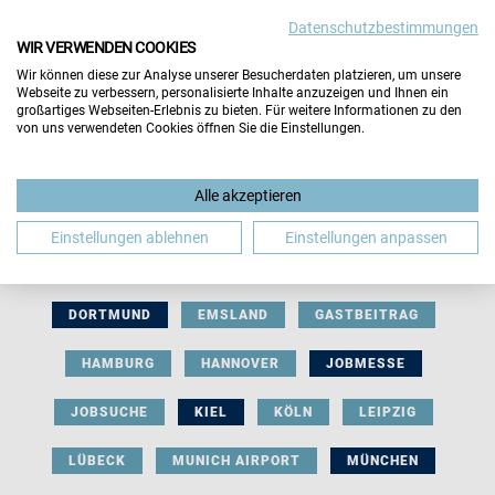
Datenschutzbestimmungen
WIR VERWENDEN COOKIES
Wir können diese zur Analyse unserer Besucherdaten platzieren, um unsere
Webseite zu verbessern, personalisierte Inhalte anzuzeigen und Ihnen ein
großartiges Webseiten-Erlebnis zu bieten. Für weitere Informationen zu den
von uns verwendeten Cookies öffnen Sie die Einstellungen.
AUSSTELLERBEITRAG
BERLIN
Alle akzeptieren
BERUFLICHE ORIENTIERUNG
BEWERBUNG
Einstellungen ablehnen
Einstellungen anpassen
BIELEFELD
BRAUNSCHWEIG
BREMEN
DORTMUND
EMSLAND
GASTBEITRAG
HAMBURG
HANNOVER
JOBMESSE
JOBSUCHE
KIEL
KÖLN
LEIPZIG
LÜBECK
MUNICH AIRPORT
MÜNCHEN