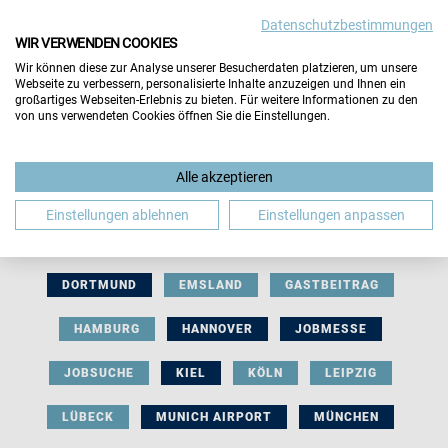
Datenschutzbestimmungen
WIR VERWENDEN COOKIES
Wir können diese zur Analyse unserer Besucherdaten platzieren, um unsere
Webseite zu verbessern, personalisierte Inhalte anzuzeigen und Ihnen ein
großartiges Webseiten-Erlebnis zu bieten. Für weitere Informationen zu den
von uns verwendeten Cookies öffnen Sie die Einstellungen.
AUSSTELLERBEITRAG
BERLIN
Alle akzeptieren
BERUFLICHE ORIENTIERUNG
BEWERBUNG
Einstellungen ablehnen
Einstellungen anpassen
BIELEFELD
BRAUNSCHWEIG
BREMEN
DORTMUND
EMSLAND
GASTBEITRAG
HAMBURG
HANNOVER
JOBMESSE
JOBSUCHE
KIEL
KÖLN
LEIPZIG
LÜBECK
MUNICH AIRPORT
MÜNCHEN