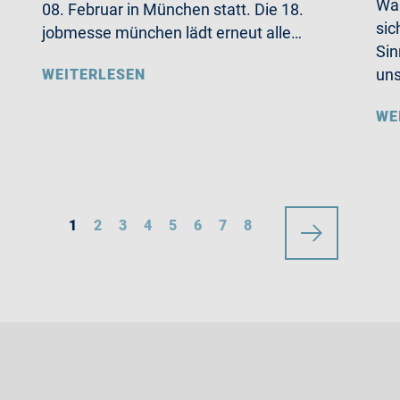
Wa
08. Februar in München statt. Die 18.
sic
jobmesse münchen lädt erneut alle…
Sin
un
WEITERLESEN
WE
1
2
3
4
5
6
7
8