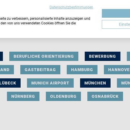
Datenschutzbestimmungen
ite zu verbessern, personalisierte Inhalte anzuzeigen und
u den von uns verwendeten Cookies öffnen Sie die
Einst
BERUFLICHE ORIENTIERUNG
BEWERBUNG
LAND
GASTBEITRAG
HAMBURG
HANNOVE
LÜBECK
MUNICH AIRPORT
MÜNCHEN
MÜ
NÜRNBERG
OLDENBURG
OSNABRÜCK