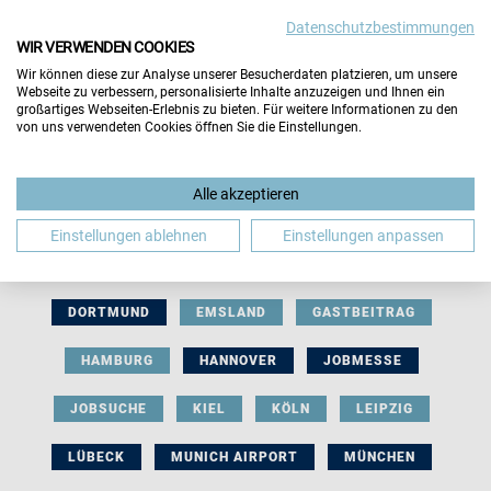
Datenschutzbestimmungen
WIR VERWENDEN COOKIES
Wir können diese zur Analyse unserer Besucherdaten platzieren, um unsere
Webseite zu verbessern, personalisierte Inhalte anzuzeigen und Ihnen ein
großartiges Webseiten-Erlebnis zu bieten. Für weitere Informationen zu den
von uns verwendeten Cookies öffnen Sie die Einstellungen.
AUSSTELLERBEITRAG
BERLIN
Alle akzeptieren
BERUFLICHE ORIENTIERUNG
BEWERBUNG
Einstellungen ablehnen
Einstellungen anpassen
BIELEFELD
BRAUNSCHWEIG
BREMEN
DORTMUND
EMSLAND
GASTBEITRAG
HAMBURG
HANNOVER
JOBMESSE
JOBSUCHE
KIEL
KÖLN
LEIPZIG
LÜBECK
MUNICH AIRPORT
MÜNCHEN