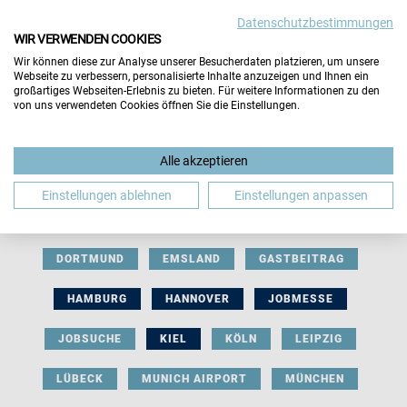
Datenschutzbestimmungen
WIR VERWENDEN COOKIES
Wir können diese zur Analyse unserer Besucherdaten platzieren, um unsere
Webseite zu verbessern, personalisierte Inhalte anzuzeigen und Ihnen ein
großartiges Webseiten-Erlebnis zu bieten. Für weitere Informationen zu den
von uns verwendeten Cookies öffnen Sie die Einstellungen.
AUSSTELLERBEITRAG
BERLIN
Alle akzeptieren
BERUFLICHE ORIENTIERUNG
BEWERBUNG
Einstellungen ablehnen
Einstellungen anpassen
BIELEFELD
BRAUNSCHWEIG
BREMEN
DORTMUND
EMSLAND
GASTBEITRAG
HAMBURG
HANNOVER
JOBMESSE
JOBSUCHE
KIEL
KÖLN
LEIPZIG
LÜBECK
MUNICH AIRPORT
MÜNCHEN