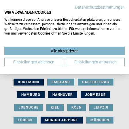
Datenschutzbestimmungen
WIR VERWENDEN COOKIES
Wir können diese zur Analyse unserer Besucherdaten platzieren, um unsere
Webseite zu verbessern, personalisierte Inhalte anzuzeigen und Ihnen ein
großartiges Webseiten-Erlebnis zu bieten. Für weitere Informationen zu den
von uns verwendeten Cookies öffnen Sie die Einstellungen.
AUSSTELLERBEITRAG
BERLIN
Alle akzeptieren
BERUFLICHE ORIENTIERUNG
BEWERBUNG
Einstellungen ablehnen
Einstellungen anpassen
BIELEFELD
BRAUNSCHWEIG
BREMEN
DORTMUND
EMSLAND
GASTBEITRAG
HAMBURG
HANNOVER
JOBMESSE
JOBSUCHE
KIEL
KÖLN
LEIPZIG
LÜBECK
MUNICH AIRPORT
MÜNCHEN