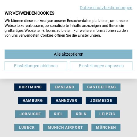
Datenschutzbestimmungen
WIR VERWENDEN COOKIES
Wir können diese zur Analyse unserer Besucherdaten platzieren, um unsere
Webseite zu verbessern, personalisierte Inhalte anzuzeigen und Ihnen ein
großartiges Webseiten-Erlebnis zu bieten. Für weitere Informationen zu den
von uns verwendeten Cookies öffnen Sie die Einstellungen.
AUSSTELLERBEITRAG
BERLIN
Alle akzeptieren
BERUFLICHE ORIENTIERUNG
BEWERBUNG
Einstellungen ablehnen
Einstellungen anpassen
BIELEFELD
BRAUNSCHWEIG
BREMEN
DORTMUND
EMSLAND
GASTBEITRAG
HAMBURG
HANNOVER
JOBMESSE
JOBSUCHE
KIEL
KÖLN
LEIPZIG
LÜBECK
MUNICH AIRPORT
MÜNCHEN