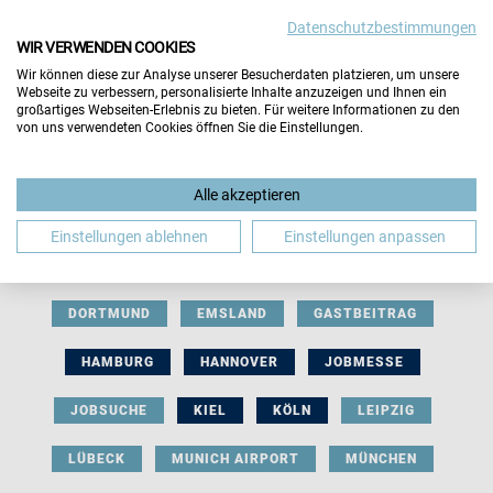
Datenschutzbestimmungen
WIR VERWENDEN COOKIES
Wir können diese zur Analyse unserer Besucherdaten platzieren, um unsere
Webseite zu verbessern, personalisierte Inhalte anzuzeigen und Ihnen ein
großartiges Webseiten-Erlebnis zu bieten. Für weitere Informationen zu den
von uns verwendeten Cookies öffnen Sie die Einstellungen.
AUSSTELLERBEITRAG
BERLIN
Alle akzeptieren
BERUFLICHE ORIENTIERUNG
BEWERBUNG
Einstellungen ablehnen
Einstellungen anpassen
BIELEFELD
BRAUNSCHWEIG
BREMEN
DORTMUND
EMSLAND
GASTBEITRAG
HAMBURG
HANNOVER
JOBMESSE
JOBSUCHE
KIEL
KÖLN
LEIPZIG
LÜBECK
MUNICH AIRPORT
MÜNCHEN