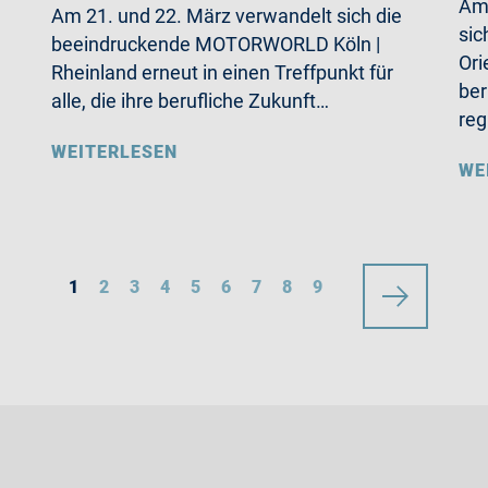
Am 
Am 21. und 22. März verwandelt sich die
sic
beeindruckende MOTORWORLD Köln |
Ori
Rheinland erneut in einen Treffpunkt für
ber
alle, die ihre berufliche Zukunft…
reg
WEITERLESEN
WE
1
2
3
4
5
6
7
8
9