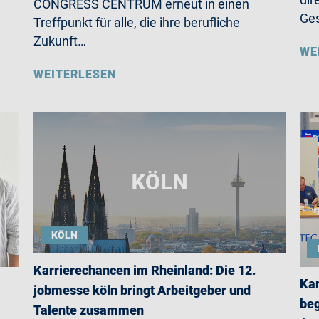
CONGRESS CENTRUM erneut in einen
Ges
Treffpunkt für alle, die ihre berufliche
Zukunft…
WE
WEITERLESEN
KÖLN
Karrierechancen im Rheinland: Die 12.
Kar
jobmesse köln bringt Arbeitgeber und
beg
Talente zusammen