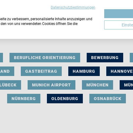
Datenschutzbestimmungen
ite zu verbessern, personalisierte Inhalte anzuzeigen und
u den von uns verwendeten Cookies öffnen Sie die
Einst
BERUFLICHE ORIENTIERUNG
BEWERBUNG
LAND
GASTBEITRAG
HAMBURG
HANNOVE
LÜBECK
MUNICH AIRPORT
MÜNCHEN
MÜ
NÜRNBERG
OLDENBURG
OSNABRÜCK