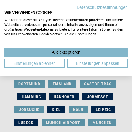
Datenschutzbestimmungen
WIR VERWENDEN COOKIES
Wir können diese zur Analyse unserer Besucherdaten platzieren, um unsere
Webseite zu verbessern, personalisierte Inhalte anzuzeigen und Ihnen ein
großartiges Webseiten-Erlebnis zu bieten. Für weitere Informationen zu den
von uns verwendeten Cookies öffnen Sie die Einstellungen.
AUSSTELLERBEITRAG
BERLIN
Alle akzeptieren
BERUFLICHE ORIENTIERUNG
BEWERBUNG
Einstellungen ablehnen
Einstellungen anpassen
BIELEFELD
BRAUNSCHWEIG
BREMEN
DORTMUND
EMSLAND
GASTBEITRAG
HAMBURG
HANNOVER
JOBMESSE
JOBSUCHE
KIEL
KÖLN
LEIPZIG
LÜBECK
MUNICH AIRPORT
MÜNCHEN