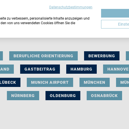
Datenschutzbestimmungen
ite zu verbessern, personalisierte Inhalte anzuzeigen und
u den von uns verwendeten Cookies öffnen Sie die
Einst
BERUFLICHE ORIENTIERUNG
BEWERBUNG
LAND
GASTBEITRAG
HAMBURG
HANNOVE
LÜBECK
MUNICH AIRPORT
MÜNCHEN
MÜ
NÜRNBERG
OLDENBURG
OSNABRÜCK