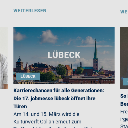
WEITERLESEN
WE
LÜBECK
Karrierechancen für alle Generationen:
So 
Die 17. jobmesse lübeck öffnet ihre
Ber
Türen
Fre
Am 14. und 15. März wird die
irg
Kulturwerft Gollan erneut zum
Sta