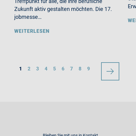
Treffpunkt für alle, die ihre berufliche
Erw
Zukunft aktiv gestalten möchten. Die 17.
jobmesse…
WE
WEITERLESEN
1
2
3
4
5
6
7
8
9
Bleiben Sie mit uns in Kontakt