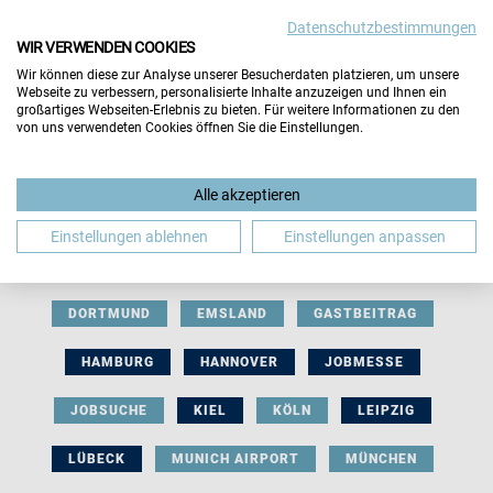
Datenschutzbestimmungen
WIR VERWENDEN COOKIES
Wir können diese zur Analyse unserer Besucherdaten platzieren, um unsere
Webseite zu verbessern, personalisierte Inhalte anzuzeigen und Ihnen ein
großartiges Webseiten-Erlebnis zu bieten. Für weitere Informationen zu den
von uns verwendeten Cookies öffnen Sie die Einstellungen.
AUSSTELLERBEITRAG
BERLIN
Alle akzeptieren
BERUFLICHE ORIENTIERUNG
BEWERBUNG
Einstellungen ablehnen
Einstellungen anpassen
BIELEFELD
BRAUNSCHWEIG
BREMEN
DORTMUND
EMSLAND
GASTBEITRAG
HAMBURG
HANNOVER
JOBMESSE
JOBSUCHE
KIEL
KÖLN
LEIPZIG
LÜBECK
MUNICH AIRPORT
MÜNCHEN