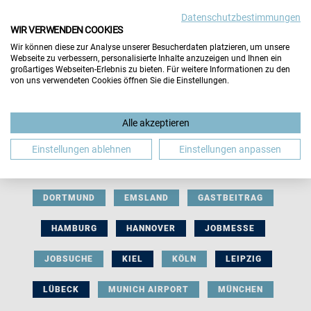
Datenschutzbestimmungen
WIR VERWENDEN COOKIES
Wir können diese zur Analyse unserer Besucherdaten platzieren, um unsere
Webseite zu verbessern, personalisierte Inhalte anzuzeigen und Ihnen ein
großartiges Webseiten-Erlebnis zu bieten. Für weitere Informationen zu den
von uns verwendeten Cookies öffnen Sie die Einstellungen.
AUSSTELLERBEITRAG
BERLIN
Alle akzeptieren
BERUFLICHE ORIENTIERUNG
BEWERBUNG
Einstellungen ablehnen
Einstellungen anpassen
BIELEFELD
BRAUNSCHWEIG
BREMEN
DORTMUND
EMSLAND
GASTBEITRAG
HAMBURG
HANNOVER
JOBMESSE
JOBSUCHE
KIEL
KÖLN
LEIPZIG
LÜBECK
MUNICH AIRPORT
MÜNCHEN