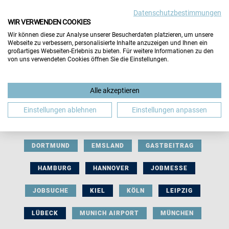
Datenschutzbestimmungen
WIR VERWENDEN COOKIES
Wir können diese zur Analyse unserer Besucherdaten platzieren, um unsere
Webseite zu verbessern, personalisierte Inhalte anzuzeigen und Ihnen ein
großartiges Webseiten-Erlebnis zu bieten. Für weitere Informationen zu den
von uns verwendeten Cookies öffnen Sie die Einstellungen.
AUSSTELLERBEITRAG
BERLIN
Alle akzeptieren
BERUFLICHE ORIENTIERUNG
BEWERBUNG
Einstellungen ablehnen
Einstellungen anpassen
BIELEFELD
BRAUNSCHWEIG
BREMEN
DORTMUND
EMSLAND
GASTBEITRAG
HAMBURG
HANNOVER
JOBMESSE
JOBSUCHE
KIEL
KÖLN
LEIPZIG
LÜBECK
MUNICH AIRPORT
MÜNCHEN