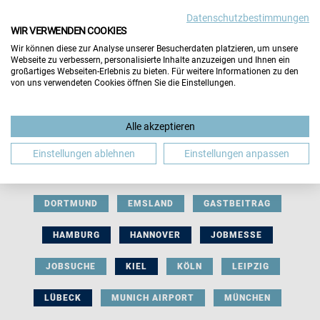
Datenschutzbestimmungen
WIR VERWENDEN COOKIES
Wir können diese zur Analyse unserer Besucherdaten platzieren, um unsere
Webseite zu verbessern, personalisierte Inhalte anzuzeigen und Ihnen ein
großartiges Webseiten-Erlebnis zu bieten. Für weitere Informationen zu den
von uns verwendeten Cookies öffnen Sie die Einstellungen.
AUSSTELLERBEITRAG
BERLIN
Alle akzeptieren
BERUFLICHE ORIENTIERUNG
BEWERBUNG
Einstellungen ablehnen
Einstellungen anpassen
BIELEFELD
BRAUNSCHWEIG
BREMEN
DORTMUND
EMSLAND
GASTBEITRAG
HAMBURG
HANNOVER
JOBMESSE
JOBSUCHE
KIEL
KÖLN
LEIPZIG
LÜBECK
MUNICH AIRPORT
MÜNCHEN