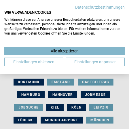
Datenschutzbestimmungen
WIR VERWENDEN COOKIES
Wir können diese zur Analyse unserer Besucherdaten platzieren, um unsere
Webseite zu verbessern, personalisierte Inhalte anzuzeigen und Ihnen ein
großartiges Webseiten-Erlebnis zu bieten. Für weitere Informationen zu den
von uns verwendeten Cookies öffnen Sie die Einstellungen.
AUSSTELLERBEITRAG
BERLIN
Alle akzeptieren
BERUFLICHE ORIENTIERUNG
BEWERBUNG
Einstellungen ablehnen
Einstellungen anpassen
BIELEFELD
BRAUNSCHWEIG
BREMEN
DORTMUND
EMSLAND
GASTBEITRAG
HAMBURG
HANNOVER
JOBMESSE
JOBSUCHE
KIEL
KÖLN
LEIPZIG
LÜBECK
MUNICH AIRPORT
MÜNCHEN