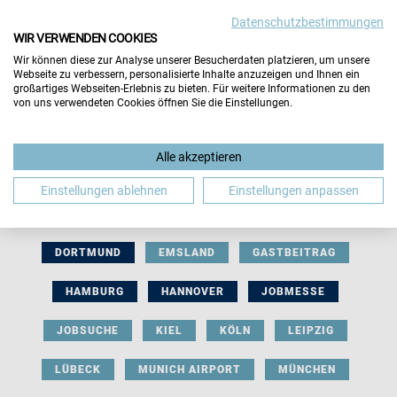
Datenschutzbestimmungen
WIR VERWENDEN COOKIES
Wir können diese zur Analyse unserer Besucherdaten platzieren, um unsere
Webseite zu verbessern, personalisierte Inhalte anzuzeigen und Ihnen ein
großartiges Webseiten-Erlebnis zu bieten. Für weitere Informationen zu den
von uns verwendeten Cookies öffnen Sie die Einstellungen.
AUSSTELLERBEITRAG
BERLIN
Alle akzeptieren
BERUFLICHE ORIENTIERUNG
BEWERBUNG
Einstellungen ablehnen
Einstellungen anpassen
BIELEFELD
BRAUNSCHWEIG
BREMEN
DORTMUND
EMSLAND
GASTBEITRAG
HAMBURG
HANNOVER
JOBMESSE
JOBSUCHE
KIEL
KÖLN
LEIPZIG
LÜBECK
MUNICH AIRPORT
MÜNCHEN