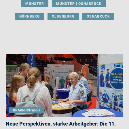
MÜNSTER
MÜNSTER | OSNABRÜCK
NÜRNBERG
OLDENBURG
OSNABRÜCK
BRAUNSCHWEIG
Neue Perspektiven, starke Arbeitgeber: Die 11.