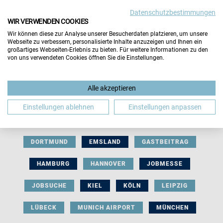
Datenschutzbestimmungen
WIR VERWENDEN COOKIES
Wir können diese zur Analyse unserer Besucherdaten platzieren, um unsere
Webseite zu verbessern, personalisierte Inhalte anzuzeigen und Ihnen ein
großartiges Webseiten-Erlebnis zu bieten. Für weitere Informationen zu den
von uns verwendeten Cookies öffnen Sie die Einstellungen.
AUSSTELLERBEITRAG
BERLIN
Alle akzeptieren
BERUFLICHE ORIENTIERUNG
BEWERBUNG
Einstellungen ablehnen
Einstellungen anpassen
BIELEFELD
BRAUNSCHWEIG
BREMEN
DORTMUND
EMSLAND
GASTBEITRAG
HAMBURG
HANNOVER
JOBMESSE
JOBSUCHE
KIEL
KÖLN
LEIPZIG
LÜBECK
MUNICH AIRPORT
MÜNCHEN