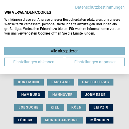
Datenschutzbestimmungen
WIR VERWENDEN COOKIES
Wir können diese zur Analyse unserer Besucherdaten platzieren, um unsere
Webseite zu verbessern, personalisierte Inhalte anzuzeigen und Ihnen ein
großartiges Webseiten-Erlebnis zu bieten. Für weitere Informationen zu den
von uns verwendeten Cookies öffnen Sie die Einstellungen.
AUSSTELLERBEITRAG
BERLIN
Alle akzeptieren
BERUFLICHE ORIENTIERUNG
BEWERBUNG
Einstellungen ablehnen
Einstellungen anpassen
BIELEFELD
BRAUNSCHWEIG
BREMEN
DORTMUND
EMSLAND
GASTBEITRAG
HAMBURG
HANNOVER
JOBMESSE
JOBSUCHE
KIEL
KÖLN
LEIPZIG
LÜBECK
MUNICH AIRPORT
MÜNCHEN