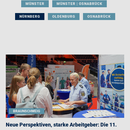
MÜNSTER
MÜNSTER | OSNABRÜCK
NÜRNBERG
OLDENBURG
OSNABRÜCK
BRAUNSCHWEIG
Neue Perspektiven, starke Arbeitgeber: Die 11.