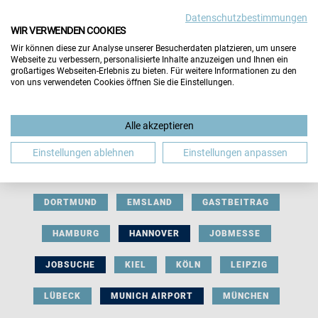
Datenschutzbestimmungen
WIR VERWENDEN COOKIES
Wir können diese zur Analyse unserer Besucherdaten platzieren, um unsere
Webseite zu verbessern, personalisierte Inhalte anzuzeigen und Ihnen ein
großartiges Webseiten-Erlebnis zu bieten. Für weitere Informationen zu den
von uns verwendeten Cookies öffnen Sie die Einstellungen.
AUSSTELLERBEITRAG
BERLIN
Alle akzeptieren
BERUFLICHE ORIENTIERUNG
BEWERBUNG
Einstellungen ablehnen
Einstellungen anpassen
BIELEFELD
BRAUNSCHWEIG
BREMEN
DORTMUND
EMSLAND
GASTBEITRAG
HAMBURG
HANNOVER
JOBMESSE
JOBSUCHE
KIEL
KÖLN
LEIPZIG
LÜBECK
MUNICH AIRPORT
MÜNCHEN