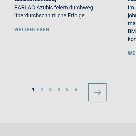
BARLAG-Azubis feiern durchweg
Im 
überdurchschnittliche Erfolge
job
mal
WEITERLESEN
BMW
ko
WE
1
2
3
4
5
6