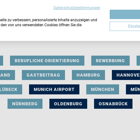
Datenschutzbestimmungen
ite zu verbessern, personalisierte Inhalte anzuzeigen und
u den von uns verwendeten Cookies öffnen Sie die
Einst
BERUFLICHE ORIENTIERUNG
BEWERBUNG
LAND
GASTBEITRAG
HAMBURG
HANNOVE
LÜBECK
MUNICH AIRPORT
MÜNCHEN
MÜ
NÜRNBERG
OLDENBURG
OSNABRÜCK