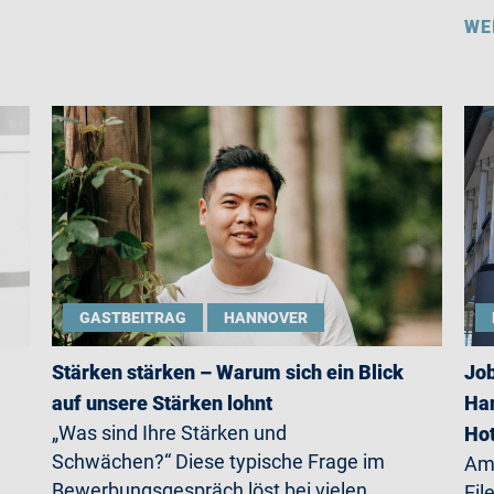
WE
GASTBEITRAG
HANNOVER
Stärken stärken – Warum sich ein Blick
Job
auf unsere Stärken lohnt
Han
„Was sind Ihre Stärken und
Ho
Schwächen?“ Diese typische Frage im
Am 
Bewerbungsgespräch löst bei vielen
Eil