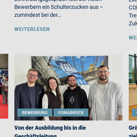
Bewerbern ein Schulterzucken aus –
CO
zumindest bei der…
Tre
Zu
WEITERLESEN
WE
BEWERBUNG
OSNABRÜCK
Von der Ausbildung bis in die
Grö
Geschäftsleitung
zie