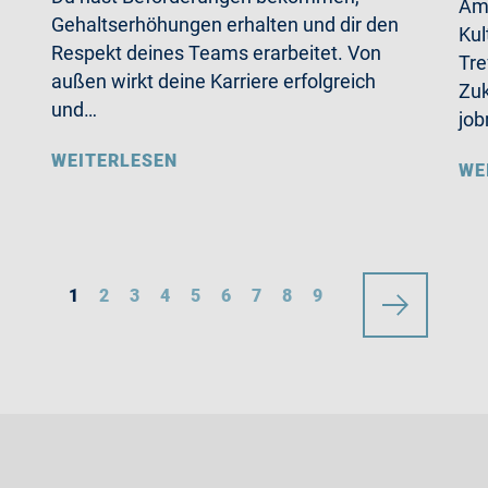
Am 
Gehaltserhöhungen erhalten und dir den
Kul
Respekt deines Teams erarbeitet. Von
Tre
außen wirkt deine Karriere erfolgreich
Zuk
und…
jo
WEITERLESEN
WE
1
2
3
4
5
6
7
8
9