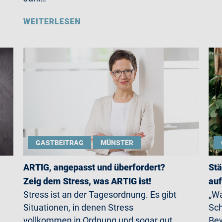
WEITERLESEN
GASTBEITRAG
MÜNSTER
ARTIG, angepasst und überfordert?
Stä
Zeig dem Stress, was ARTIG ist!
auf
Stress ist an der Tagesordnung. Es gibt
„Wa
Situationen, in denen Stress
Sch
vollkommen in Ordnung und sogar gut
Bew