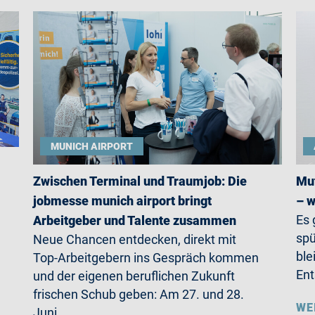
MUNICH AIRPORT
Zwischen Terminal und Traumjob: Die
Mut
jobmesse munich airport bringt
– w
Es 
Arbeitgeber und Talente zusammen
spü
Neue Chancen entdecken, direkt mit
ble
Top-Arbeitgebern ins Gespräch kommen
Ent
und der eigenen beruflichen Zukunft
frischen Schub geben: Am 27. und 28.
WE
Juni…