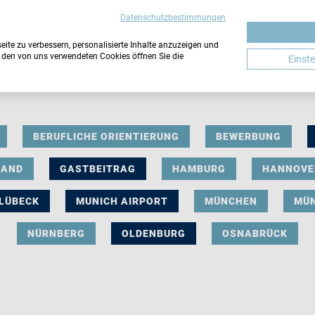
Datenschutzbestimmungen
ite zu verbessern, personalisierte Inhalte anzuzeigen und
u den von uns verwendeten Cookies öffnen Sie die
Einst
BERUFLICHE ORIENTIERUNG
BEWERBUNG
LAND
GASTBEITRAG
HAMBURG
HANNOVE
LÜBECK
MUNICH AIRPORT
MÜNCHEN
MÜ
NÜRNBERG
OLDENBURG
OSNABRÜCK