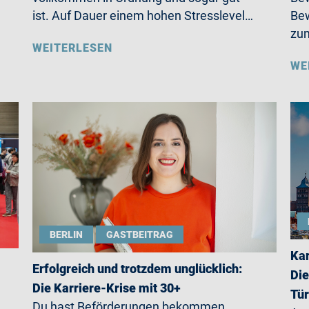
ist. Auf Dauer einem hohen Stresslevel…
Bew
zum
WEITERLESEN
WE
BERLIN
GASTBEITRAG
Kar
Erfolgreich und trotzdem unglücklich:
Die
Die Karriere-Krise mit 30+
Tü
Du hast Beförderungen bekommen,