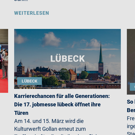
WEITERLESEN
LÜBECK
Karrierechancen für alle Generationen:
So 
Die 17. jobmesse lübeck öffnet ihre
Ber
Türen
Fre
Am 14. und 15. März wird die
irg
Kulturwerft Gollan erneut zum
Sta