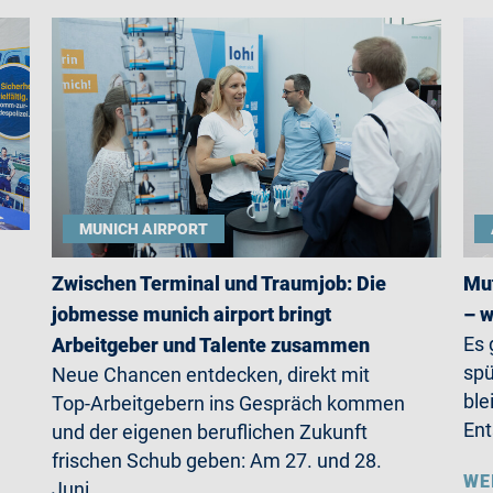
MUNICH AIRPORT
Zwischen Terminal und Traumjob: Die
Mut
jobmesse munich airport bringt
– w
Es 
Arbeitgeber und Talente zusammen
spü
Neue Chancen entdecken, direkt mit
ble
Top-Arbeitgebern ins Gespräch kommen
Ent
und der eigenen beruflichen Zukunft
frischen Schub geben: Am 27. und 28.
WE
Juni…