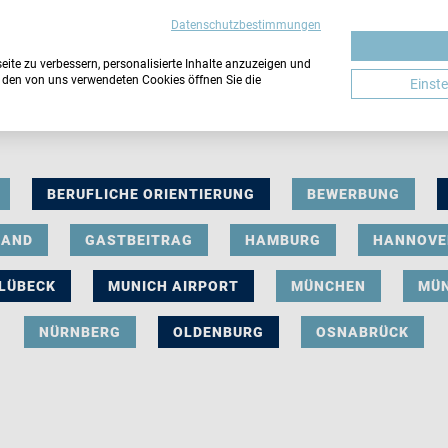
Datenschutzbestimmungen
ite zu verbessern, personalisierte Inhalte anzuzeigen und
u den von uns verwendeten Cookies öffnen Sie die
Einst
BERUFLICHE ORIENTIERUNG
BEWERBUNG
LAND
GASTBEITRAG
HAMBURG
HANNOVE
LÜBECK
MUNICH AIRPORT
MÜNCHEN
MÜ
NÜRNBERG
OLDENBURG
OSNABRÜCK