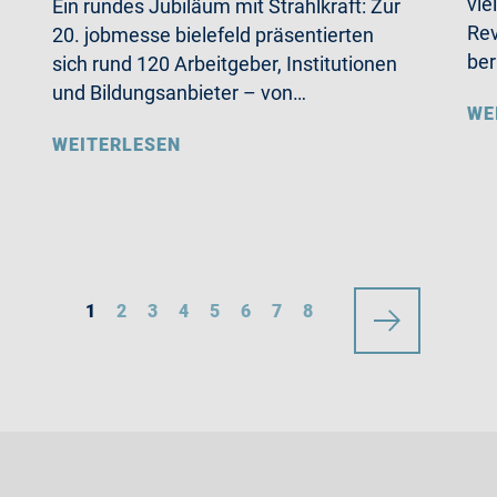
vie
Ein rundes Jubiläum mit Strahlkraft: Zur
Rev
20. jobmesse bielefeld präsentierten
ber
sich rund 120 Arbeitgeber, Institutionen
und Bildungsanbieter – von…
WE
WEITERLESEN
1
2
3
4
5
6
7
8