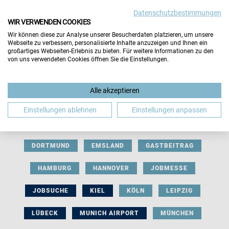
Datenschutzbestimmungen
WIR VERWENDEN COOKIES
Wir können diese zur Analyse unserer Besucherdaten platzieren, um unsere
Webseite zu verbessern, personalisierte Inhalte anzuzeigen und Ihnen ein
großartiges Webseiten-Erlebnis zu bieten. Für weitere Informationen zu den
von uns verwendeten Cookies öffnen Sie die Einstellungen.
AUSSTELLERBEITRAG
BERLIN
Alle akzeptieren
BERUFLICHE ORIENTIERUNG
BEWERBUNG
Einstellungen ablehnen
Einstellungen anpassen
BIELEFELD
BRAUNSCHWEIG
BREMEN
DORTMUND
EMSLAND
GASTBEITRAG
HAMBURG
HANNOVER
JOBMESSE
JOBSUCHE
KIEL
KÖLN
LEIPZIG
LÜBECK
MUNICH AIRPORT
MÜNCHEN