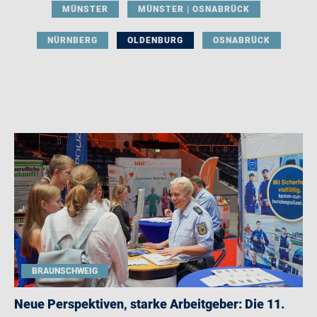
MÜNSTER
MÜNSTER | OSNABRÜCK
NÜRNBERG
OLDENBURG
OSNABRÜCK
BRAUNSCHWEIG
Neue Perspektiven, starke Arbeitgeber: Die 11.