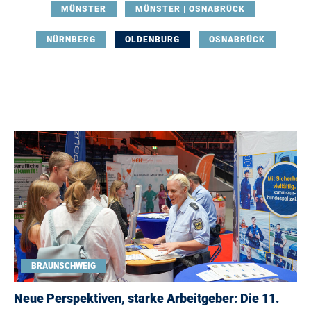
MÜNSTER
MÜNSTER | OSNABRÜCK
NÜRNBERG
OLDENBURG
OSNABRÜCK
BRAUNSCHWEIG
Neue Perspektiven, starke Arbeitgeber: Die 11.