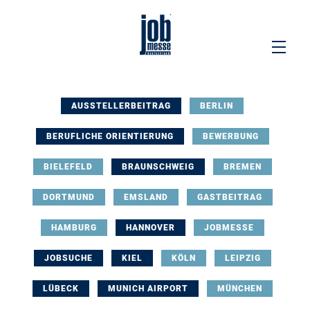
AUSSTELLERBEITRAG
BERLIN
BERUFLICHE ORIENTIERUNG
BEWERBUNG
BIELEFELD
BRAUNSCHWEIG
BREMEN
DORTMUND
EMSLAND
GASTBEITRAG
HAMBURG
HANNOVER
JOBMESSE
JOBSUCHE
KIEL
KÖLN
LEIPZIG
LÜBECK
MUNICH AIRPORT
MÜNCHEN