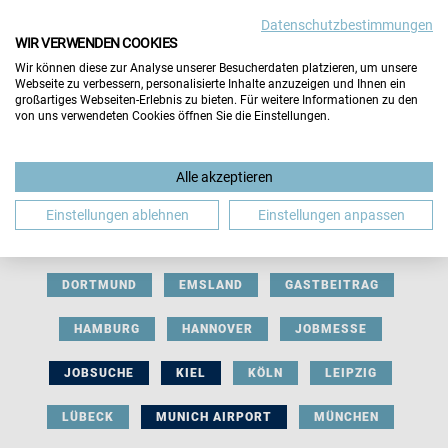
Datenschutzbestimmungen
WIR VERWENDEN COOKIES
Wir können diese zur Analyse unserer Besucherdaten platzieren, um unsere
Webseite zu verbessern, personalisierte Inhalte anzuzeigen und Ihnen ein
großartiges Webseiten-Erlebnis zu bieten. Für weitere Informationen zu den
von uns verwendeten Cookies öffnen Sie die Einstellungen.
AUSSTELLERBEITRAG
BERLIN
Alle akzeptieren
BERUFLICHE ORIENTIERUNG
BEWERBUNG
Einstellungen ablehnen
Einstellungen anpassen
BIELEFELD
BRAUNSCHWEIG
BREMEN
DORTMUND
EMSLAND
GASTBEITRAG
HAMBURG
HANNOVER
JOBMESSE
JOBSUCHE
KIEL
KÖLN
LEIPZIG
LÜBECK
MUNICH AIRPORT
MÜNCHEN