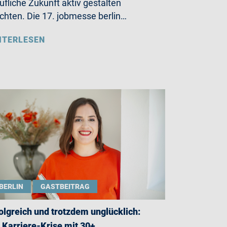
ufliche Zukunft aktiv gestalten
hten. Die 17. jobmesse berlin…
ITERLESEN
BERLIN
GASTBEITRAG
olgreich und trotzdem unglücklich:
 Karriere-Krise mit 30+