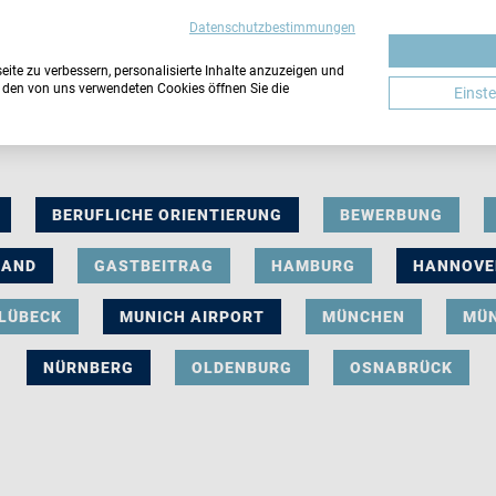
Datenschutzbestimmungen
ite zu verbessern, personalisierte Inhalte anzuzeigen und
u den von uns verwendeten Cookies öffnen Sie die
Einst
BERUFLICHE ORIENTIERUNG
BEWERBUNG
LAND
GASTBEITRAG
HAMBURG
HANNOVE
LÜBECK
MUNICH AIRPORT
MÜNCHEN
MÜ
NÜRNBERG
OLDENBURG
OSNABRÜCK