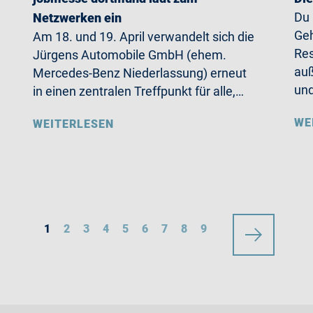
Du
Netzwerken ein
Geh
Am 18. und 19. April verwandelt sich die
Res
Jürgens Automobile GmbH (ehem.
auß
Mercedes-Benz Niederlassung) erneut
un
in einen zentralen Treffpunkt für alle,…
WE
WEITERLESEN
1
2
3
4
5
6
7
8
9