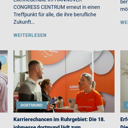
ber
CONGRESS CENTRUM erneut in einen
möc
Treffpunkt für alle, die ihre berufliche
Zukunft…
WE
WEITERLESEN
DORTMUND
Karrierechancen im Ruhrgebiet: Die 18.
Erf
jobmesse dortmund lädt zum
Die