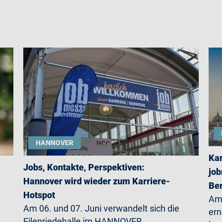
HANNOVER
Kar
Jobs, Kontakte, Perspektiven:
job
Hannover wird wieder zum Karriere-
Ber
Hotspot
Am 
Am 06. und 07. Juni verwandelt sich die
ern
Eilenriedehalle im HANNOVER