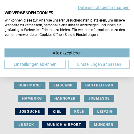
Datenschutzbestimmungen
WIR VERWENDEN COOKIES
Wir können diese zur Analyse unserer Besucherdaten platzieren, um unsere
Webseite zu verbessern, personalisierte Inhalte anzuzeigen und Ihnen ein
großartiges Webseiten-Erlebnis zu bieten. Für weitere Informationen zu den
von uns verwendeten Cookies öffnen Sie die Einstellungen.
AUSSTELLERBEITRAG
BERLIN
Alle akzeptieren
BERUFLICHE ORIENTIERUNG
BEWERBUNG
Einstellungen ablehnen
Einstellungen anpassen
BIELEFELD
BRAUNSCHWEIG
BREMEN
DORTMUND
EMSLAND
GASTBEITRAG
HAMBURG
HANNOVER
JOBMESSE
JOBSUCHE
KIEL
KÖLN
LEIPZIG
LÜBECK
MUNICH AIRPORT
MÜNCHEN