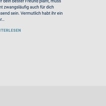
r dein bester Freund plant, muss
ht zwangsläufig auch für dich
send sein. Vermutlich habt ihr ein
hr…
ITERLESEN