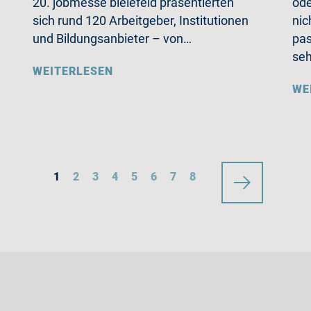
20. jobmesse bielefeld präsentierten
ode
sich rund 120 Arbeitgeber, Institutionen
nic
und Bildungsanbieter – von…
pas
se
WEITERLESEN
WE
1
2
3
4
5
6
7
8