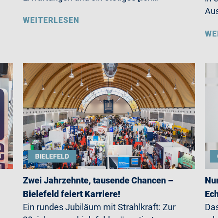
Aus
WEITERLESEN
WE
BIELEFELD
Zwei Jahrzehnte, tausende Chancen –
Nur
Bielefeld feiert Karriere!
Ech
Ein rundes Jubiläum mit Strahlkraft: Zur
Das