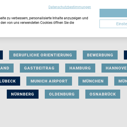
Datenschutzbestimmungen
ite zu verbessern, personalisierte Inhalte anzuzeigen und
u den von uns verwendeten Cookies öffnen Sie die
Einst
BERUFLICHE ORIENTIERUNG
BEWERBUNG
LAND
GASTBEITRAG
HAMBURG
HANNOVE
LÜBECK
MUNICH AIRPORT
MÜNCHEN
MÜ
NÜRNBERG
OLDENBURG
OSNABRÜCK