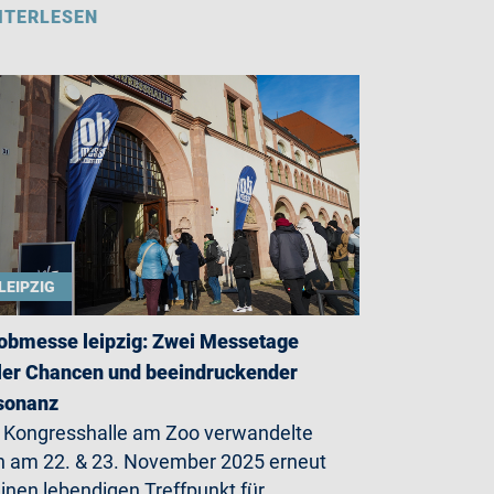
ITERLESEN
LEIPZIG
jobmesse leipzig: Zwei Messetage
ler Chancen und beeindruckender
sonanz
 Kongresshalle am Zoo verwandelte
h am 22. & 23. November 2025 erneut
einen lebendigen Treffpunkt für