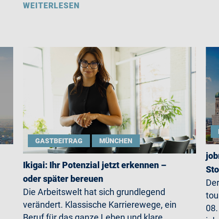
WEITERLESEN
GASTBEITRAG
MÜNCHEN
job
Ikigai: Ihr Potenzial jetzt erkennen –
St
oder später bereuen
Der
Die Arbeitswelt hat sich grundlegend
tou
verändert. Klassische Karrierewege, ein
08.
Beruf für das ganze Leben und klare