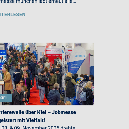
messe münchen lädt erneut alle…
ITERLESEN
KIEL
rierewelle über Kiel – Jobmesse
eistert mit Vielfalt!
08. & 09. November 2025 drehte