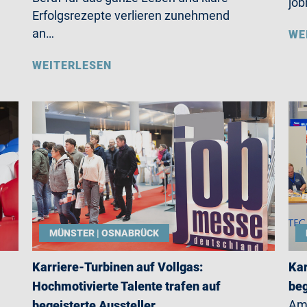
job
Erfolgsrezepte verlieren zunehmend
an…
WE
WEITERLESEN
MÜNSTER | OSNABRÜCK
Karriere-Turbinen auf Vollgas:
Kar
Hochmotivierte Talente trafen auf
beg
Am 
begeisterte Aussteller