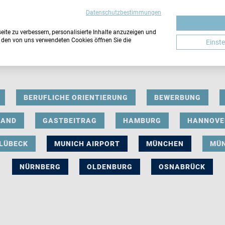
Datenschutzbestimmungen
ite zu verbessern, personalisierte Inhalte anzuzeigen und
u den von uns verwendeten Cookies öffnen Sie die
Einst
BERUFLICHE ORIENTIERUNG
BEWERBUNG
LAND
GASTBEITRAG
HAMBURG
HANNOVE
LÜBECK
MUNICH AIRPORT
MÜNCHEN
MÜ
NÜRNBERG
OLDENBURG
OSNABRÜCK