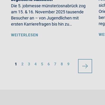
sic
Die 5. jobmesse münster|osnabrück zog
Ori
am 15. & 16. November 2025 tausende
ber
Besucher an – von Jugendlichen mit
reg
ersten Karrierefragen bis hin zu…
WE
WEITERLESEN
1
2
3
4
5
6
7
8
9