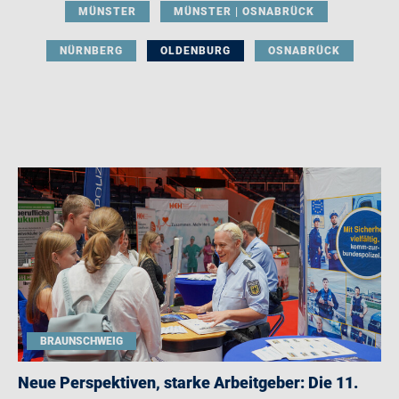
MÜNSTER
MÜNSTER | OSNABRÜCK
NÜRNBERG
OLDENBURG
OSNABRÜCK
BRAUNSCHWEIG
Neue Perspektiven, starke Arbeitgeber: Die 11.