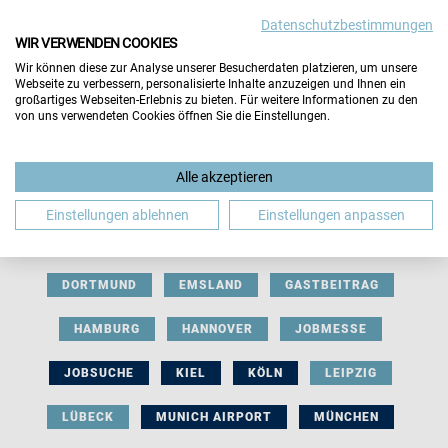
Datenschutzbestimmungen
WIR VERWENDEN COOKIES
Wir können diese zur Analyse unserer Besucherdaten platzieren, um unsere
Webseite zu verbessern, personalisierte Inhalte anzuzeigen und Ihnen ein
großartiges Webseiten-Erlebnis zu bieten. Für weitere Informationen zu den
von uns verwendeten Cookies öffnen Sie die Einstellungen.
AUSSTELLERBEITRAG
BERLIN
Alle akzeptieren
BERUFLICHE ORIENTIERUNG
BEWERBUNG
Einstellungen ablehnen
Einstellungen anpassen
BIELEFELD
BRAUNSCHWEIG
BREMEN
DORTMUND
EMSLAND
GASTBEITRAG
HAMBURG
HANNOVER
JOBMESSE
JOBSUCHE
KIEL
KÖLN
LEIPZIG
LÜBECK
MUNICH AIRPORT
MÜNCHEN