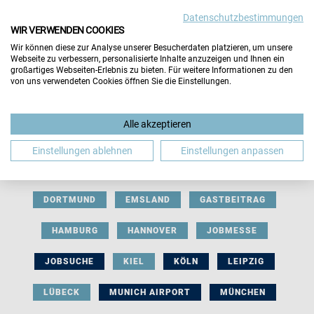
Datenschutzbestimmungen
WIR VERWENDEN COOKIES
Wir können diese zur Analyse unserer Besucherdaten platzieren, um unsere
Webseite zu verbessern, personalisierte Inhalte anzuzeigen und Ihnen ein
großartiges Webseiten-Erlebnis zu bieten. Für weitere Informationen zu den
von uns verwendeten Cookies öffnen Sie die Einstellungen.
AUSSTELLERBEITRAG
BERLIN
Alle akzeptieren
BERUFLICHE ORIENTIERUNG
BEWERBUNG
Einstellungen ablehnen
Einstellungen anpassen
BIELEFELD
BRAUNSCHWEIG
BREMEN
DORTMUND
EMSLAND
GASTBEITRAG
HAMBURG
HANNOVER
JOBMESSE
JOBSUCHE
KIEL
KÖLN
LEIPZIG
LÜBECK
MUNICH AIRPORT
MÜNCHEN