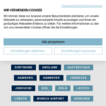
Datenschutzbestimmungen
WIR VERWENDEN COOKIES
Wir können diese zur Analyse unserer Besucherdaten platzieren, um unsere
Webseite zu verbessern, personalisierte Inhalte anzuzeigen und Ihnen ein
großartiges Webseiten-Erlebnis zu bieten. Für weitere Informationen zu den
von uns verwendeten Cookies öffnen Sie die Einstellungen.
AUSSTELLERBEITRAG
BERLIN
Alle akzeptieren
BERUFLICHE ORIENTIERUNG
BEWERBUNG
Einstellungen ablehnen
Einstellungen anpassen
BIELEFELD
BRAUNSCHWEIG
BREMEN
DORTMUND
EMSLAND
GASTBEITRAG
HAMBURG
HANNOVER
JOBMESSE
JOBSUCHE
KIEL
KÖLN
LEIPZIG
LÜBECK
MUNICH AIRPORT
MÜNCHEN