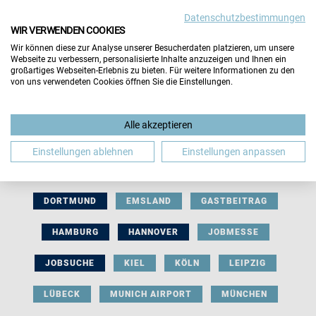
Datenschutzbestimmungen
WIR VERWENDEN COOKIES
Wir können diese zur Analyse unserer Besucherdaten platzieren, um unsere
Webseite zu verbessern, personalisierte Inhalte anzuzeigen und Ihnen ein
großartiges Webseiten-Erlebnis zu bieten. Für weitere Informationen zu den
von uns verwendeten Cookies öffnen Sie die Einstellungen.
AUSSTELLERBEITRAG
BERLIN
Alle akzeptieren
BERUFLICHE ORIENTIERUNG
BEWERBUNG
Einstellungen ablehnen
Einstellungen anpassen
BIELEFELD
BRAUNSCHWEIG
BREMEN
DORTMUND
EMSLAND
GASTBEITRAG
HAMBURG
HANNOVER
JOBMESSE
JOBSUCHE
KIEL
KÖLN
LEIPZIG
LÜBECK
MUNICH AIRPORT
MÜNCHEN