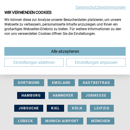
Datenschutzbestimmungen
WIR VERWENDEN COOKIES
Wir können diese zur Analyse unserer Besucherdaten platzieren, um unsere
Webseite zu verbessern, personalisierte Inhalte anzuzeigen und Ihnen ein
großartiges Webseiten-Erlebnis zu bieten. Für weitere Informationen zu den
von uns verwendeten Cookies öffnen Sie die Einstellungen.
AUSSTELLERBEITRAG
BERLIN
Alle akzeptieren
BERUFLICHE ORIENTIERUNG
BEWERBUNG
Einstellungen ablehnen
Einstellungen anpassen
BIELEFELD
BRAUNSCHWEIG
BREMEN
DORTMUND
EMSLAND
GASTBEITRAG
HAMBURG
HANNOVER
JOBMESSE
JOBSUCHE
KIEL
KÖLN
LEIPZIG
LÜBECK
MUNICH AIRPORT
MÜNCHEN