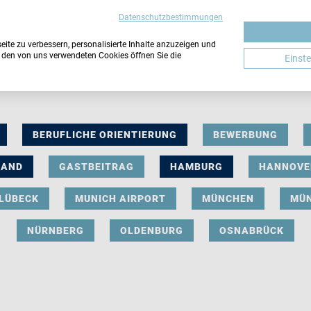
Datenschutzbestimmungen
ite zu verbessern, personalisierte Inhalte anzuzeigen und
u den von uns verwendeten Cookies öffnen Sie die
Einst
BERUFLICHE ORIENTIERUNG
BEWERBUNG
LAND
GASTBEITRAG
HAMBURG
HANNOVE
LÜBECK
MUNICH AIRPORT
MÜNCHEN
MÜ
NÜRNBERG
OLDENBURG
OSNABRÜCK