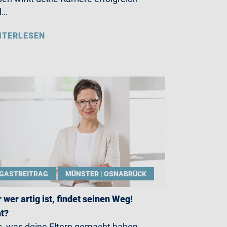
d…
ITERLESEN
GASTBEITRAG
MÜNSTER | OSNABRÜCK
 wer artig ist, findet seinen Weg!
t?
, was deine Eltern gemacht haben