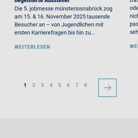
begeisterte Aussteller
ode
Die 5. jobmesse münster|osnabrück zog
nic
am 15. & 16. November 2025 tausende
pas
Besucher an – von Jugendlichen mit
se
ersten Karrierefragen bis hin zu…
WE
WEITERLESEN
1
2
3
4
5
6
7
8