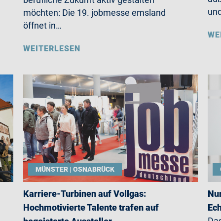
un
möchten: Die 19. jobmesse emsland
öffnet in…
WE
WEITERLESEN
MÜNSTER | OSNABRÜCK
Karriere-Turbinen auf Vollgas:
Nur
Hochmotivierte Talente trafen auf
Ech
Das