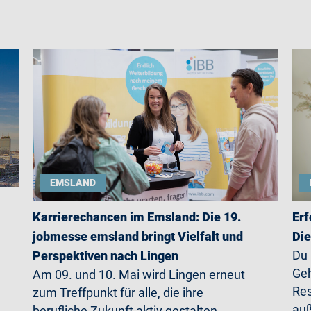
EMSLAND
Karrierechancen im Emsland: Die 19.
Erf
jobmesse emsland bringt Vielfalt und
Die
Du
Perspektiven nach Lingen
Geh
Am 09. und 10. Mai wird Lingen erneut
Res
zum Treffpunkt für alle, die ihre
auß
berufliche Zukunft aktiv gestalten