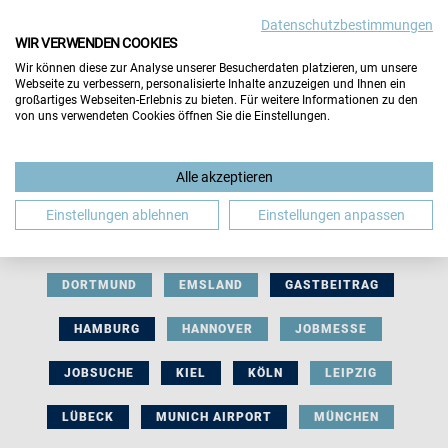
Datenschutzbestimmungen
WIR VERWENDEN COOKIES
Wir können diese zur Analyse unserer Besucherdaten platzieren, um unsere
Webseite zu verbessern, personalisierte Inhalte anzuzeigen und Ihnen ein
großartiges Webseiten-Erlebnis zu bieten. Für weitere Informationen zu den
von uns verwendeten Cookies öffnen Sie die Einstellungen.
AUSSTELLERBEITRAG
BERLIN
Alle akzeptieren
BERUFLICHE ORIENTIERUNG
BEWERBUNG
Einstellungen ablehnen
Einstellungen anpassen
BIELEFELD
BRAUNSCHWEIG
BREMEN
DORTMUND
EMSLAND
GASTBEITRAG
HAMBURG
HANNOVER
JOBMESSE
JOBSUCHE
KIEL
KÖLN
LEIPZIG
LÜBECK
MUNICH AIRPORT
MÜNCHEN