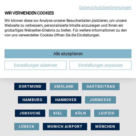
Datenschutzbestimmungen
WIR VERWENDEN COOKIES
Wir können diese zur Analyse unserer Besucherdaten platzieren, um unsere
Webseite zu verbessern, personalisierte Inhalte anzuzeigen und Ihnen ein
großartiges Webseiten-Erlebnis zu bieten. Für weitere Informationen zu den
von uns verwendeten Cookies öffnen Sie die Einstellungen.
AUSSTELLERBEITRAG
BERLIN
Alle akzeptieren
BERUFLICHE ORIENTIERUNG
BEWERBUNG
Einstellungen ablehnen
Einstellungen anpassen
BIELEFELD
BRAUNSCHWEIG
BREMEN
DORTMUND
EMSLAND
GASTBEITRAG
HAMBURG
HANNOVER
JOBMESSE
JOBSUCHE
KIEL
KÖLN
LEIPZIG
LÜBECK
MUNICH AIRPORT
MÜNCHEN