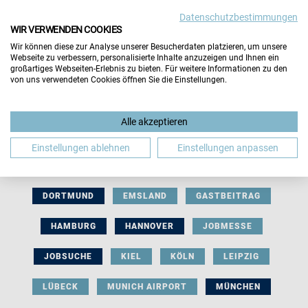
Datenschutzbestimmungen
WIR VERWENDEN COOKIES
Wir können diese zur Analyse unserer Besucherdaten platzieren, um unsere
Webseite zu verbessern, personalisierte Inhalte anzuzeigen und Ihnen ein
großartiges Webseiten-Erlebnis zu bieten. Für weitere Informationen zu den
von uns verwendeten Cookies öffnen Sie die Einstellungen.
AUSSTELLERBEITRAG
BERLIN
Alle akzeptieren
BERUFLICHE ORIENTIERUNG
BEWERBUNG
Einstellungen ablehnen
Einstellungen anpassen
BIELEFELD
BRAUNSCHWEIG
BREMEN
DORTMUND
EMSLAND
GASTBEITRAG
HAMBURG
HANNOVER
JOBMESSE
JOBSUCHE
KIEL
KÖLN
LEIPZIG
LÜBECK
MUNICH AIRPORT
MÜNCHEN