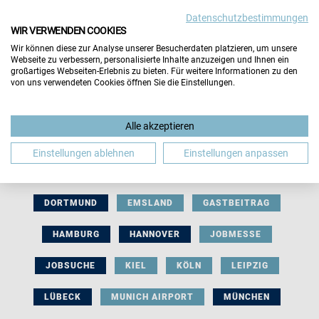
Datenschutzbestimmungen
WIR VERWENDEN COOKIES
Wir können diese zur Analyse unserer Besucherdaten platzieren, um unsere
Webseite zu verbessern, personalisierte Inhalte anzuzeigen und Ihnen ein
großartiges Webseiten-Erlebnis zu bieten. Für weitere Informationen zu den
von uns verwendeten Cookies öffnen Sie die Einstellungen.
AUSSTELLERBEITRAG
BERLIN
Alle akzeptieren
BERUFLICHE ORIENTIERUNG
BEWERBUNG
Einstellungen ablehnen
Einstellungen anpassen
BIELEFELD
BRAUNSCHWEIG
BREMEN
DORTMUND
EMSLAND
GASTBEITRAG
HAMBURG
HANNOVER
JOBMESSE
JOBSUCHE
KIEL
KÖLN
LEIPZIG
LÜBECK
MUNICH AIRPORT
MÜNCHEN