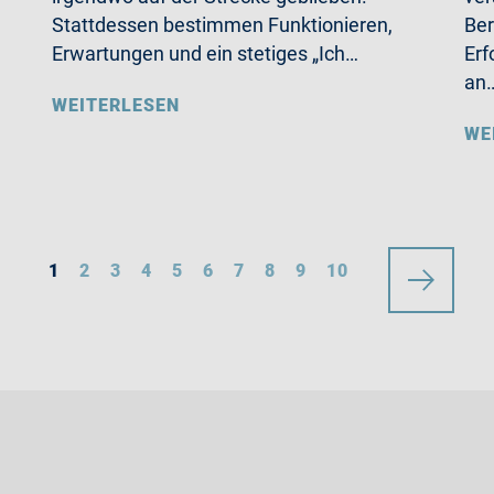
Stattdessen bestimmen Funktionieren,
Ber
Erwartungen und ein stetiges „Ich…
Erf
an
WEITERLESEN
WE
1
2
3
4
5
6
7
8
9
10