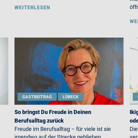
öff
WEITERLESEN
WE
GASTBEITRAG
LÜBECK
So bringst Du Freude in Deinen
Iki
Berufsalltag zurück
ode
Freude im Berufsalltag – für viele ist sie
Die
irgendwo auf der Strecke geblieben.
ver