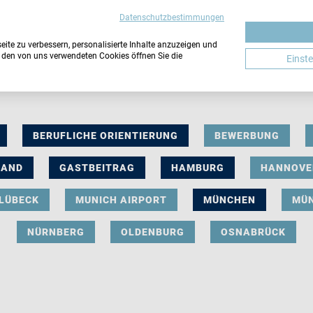
Datenschutzbestimmungen
ite zu verbessern, personalisierte Inhalte anzuzeigen und
u den von uns verwendeten Cookies öffnen Sie die
Einst
BERUFLICHE ORIENTIERUNG
BEWERBUNG
LAND
GASTBEITRAG
HAMBURG
HANNOVE
LÜBECK
MUNICH AIRPORT
MÜNCHEN
MÜ
NÜRNBERG
OLDENBURG
OSNABRÜCK