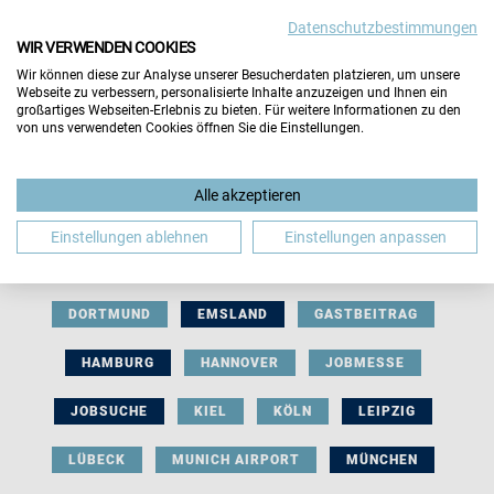
Datenschutzbestimmungen
WIR VERWENDEN COOKIES
Wir können diese zur Analyse unserer Besucherdaten platzieren, um unsere
Webseite zu verbessern, personalisierte Inhalte anzuzeigen und Ihnen ein
großartiges Webseiten-Erlebnis zu bieten. Für weitere Informationen zu den
von uns verwendeten Cookies öffnen Sie die Einstellungen.
AUSSTELLERBEITRAG
BERLIN
Alle akzeptieren
BERUFLICHE ORIENTIERUNG
BEWERBUNG
Einstellungen ablehnen
Einstellungen anpassen
BIELEFELD
BRAUNSCHWEIG
BREMEN
DORTMUND
EMSLAND
GASTBEITRAG
HAMBURG
HANNOVER
JOBMESSE
JOBSUCHE
KIEL
KÖLN
LEIPZIG
LÜBECK
MUNICH AIRPORT
MÜNCHEN