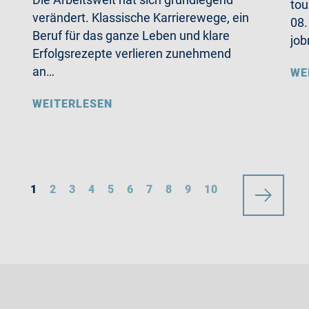
tou
verändert. Klassische Karrierewege, ein
08.
Beruf für das ganze Leben und klare
job
Erfolgsrezepte verlieren zunehmend
an…
WE
WEITERLESEN
1
2
3
4
5
6
7
8
9
10