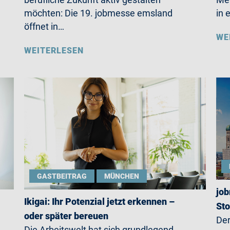
möchten: Die 19. jobmesse emsland
in 
öffnet in…
WE
WEITERLESEN
GASTBEITRAG
MÜNCHEN
job
Ikigai: Ihr Potenzial jetzt erkennen –
St
oder später bereuen
Der
Die Arbeitswelt hat sich grundlegend