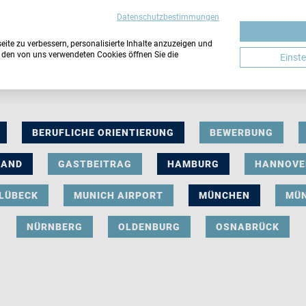
Datenschutzbestimmungen
ite zu verbessern, personalisierte Inhalte anzuzeigen und
u den von uns verwendeten Cookies öffnen Sie die
Einst
BERUFLICHE ORIENTIERUNG
BEWERBUNG
LAND
GASTBEITRAG
HAMBURG
HANNOVE
LÜBECK
MUNICH AIRPORT
MÜNCHEN
MÜ
NÜRNBERG
OLDENBURG
OSNABRÜCK