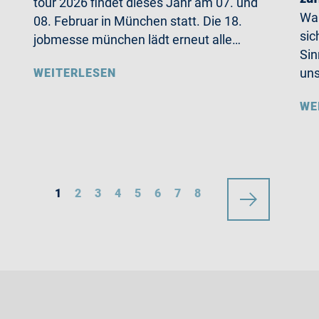
tour 2026 findet dieses Jahr am 07. und
Wa
08. Februar in München statt. Die 18.
sic
jobmesse münchen lädt erneut alle…
Sin
un
WEITERLESEN
WE
1
2
3
4
5
6
7
8