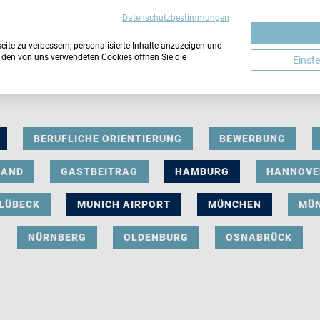
Datenschutzbestimmungen
ite zu verbessern, personalisierte Inhalte anzuzeigen und
u den von uns verwendeten Cookies öffnen Sie die
Einst
BERUFLICHE ORIENTIERUNG
BEWERBUNG
LAND
GASTBEITRAG
HAMBURG
HANNOVE
LÜBECK
MUNICH AIRPORT
MÜNCHEN
MÜ
NÜRNBERG
OLDENBURG
OSNABRÜCK