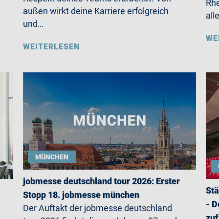
Rhe
außen wirkt deine Karriere erfolgreich
all
und…
WE
WEITERLESEN
MÜNCHEN
jobmesse deutschland tour 2026: Erster
Stä
Stopp 18. jobmesse münchen
- D
Der Auftakt der jobmesse deutschland
zuf