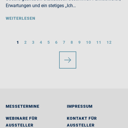
Erwartungen und ein stetiges „Ich…
WEITERLESEN
1
2
3
4
5
6
7
8
9
10
11
12
MESSETERMINE
IMPRESSUM
WEBINARE FÜR
KONTAKT FÜR
AUSSTELLER
AUSSTELLER