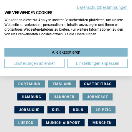
Datenschutzbestimmungen
WIR VERWENDEN COOKIES
Wir können diese zur Analyse unserer Besucherdaten platzieren, um unsere
Webseite zu verbessern, personalisierte Inhalte anzuzeigen und Ihnen ein
großartiges Webseiten-Erlebnis zu bieten. Für weitere Informationen zu den
von uns verwendeten Cookies öffnen Sie die Einstellungen.
AUSSTELLERBEITRAG
BERLIN
Alle akzeptieren
BERUFLICHE ORIENTIERUNG
BEWERBUNG
Einstellungen ablehnen
Einstellungen anpassen
BIELEFELD
BRAUNSCHWEIG
BREMEN
DORTMUND
EMSLAND
GASTBEITRAG
HAMBURG
HANNOVER
JOBMESSE
JOBSUCHE
KIEL
KÖLN
LEIPZIG
LÜBECK
MUNICH AIRPORT
MÜNCHEN