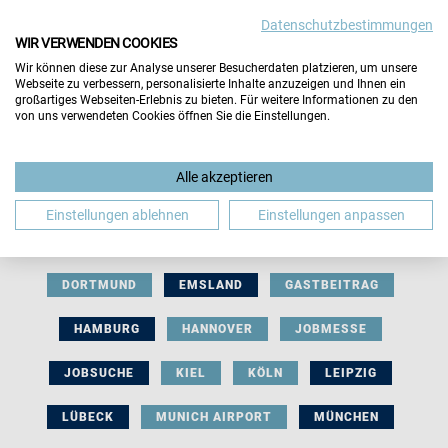
Datenschutzbestimmungen
WIR VERWENDEN COOKIES
Wir können diese zur Analyse unserer Besucherdaten platzieren, um unsere
Webseite zu verbessern, personalisierte Inhalte anzuzeigen und Ihnen ein
großartiges Webseiten-Erlebnis zu bieten. Für weitere Informationen zu den
von uns verwendeten Cookies öffnen Sie die Einstellungen.
AUSSTELLERBEITRAG
BERLIN
Alle akzeptieren
BERUFLICHE ORIENTIERUNG
BEWERBUNG
Einstellungen ablehnen
Einstellungen anpassen
BIELEFELD
BRAUNSCHWEIG
BREMEN
DORTMUND
EMSLAND
GASTBEITRAG
HAMBURG
HANNOVER
JOBMESSE
JOBSUCHE
KIEL
KÖLN
LEIPZIG
LÜBECK
MUNICH AIRPORT
MÜNCHEN